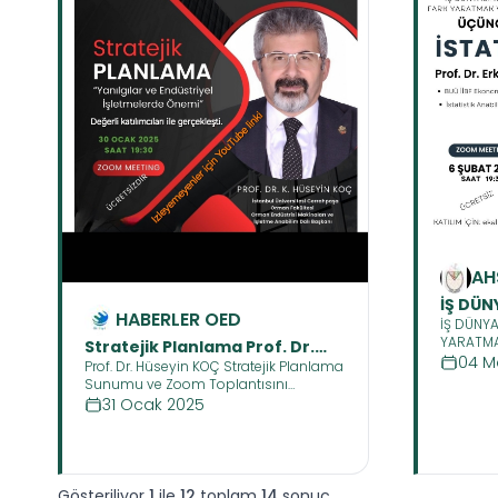
AH
San
İŞ DÜN
HABERLER OED
Pr
İŞ DÜNY
FARK 
YARATMA
Stratejik Planlama Prof. Dr.
KATMAK
ÜÇÜNCÜ G
04 M
Prof. Dr. Hüseyin KOÇ Stratejik Planlama
Hüseyin KOÇ Sunumu
İSTATİ
TÜM İLGİ
Sunumu ve Zoom Toplantısını
30.01.2025
İLGİLİ
aşağıdaki linklerden takip edebilirsiniz:
31 Ocak 2025
Gösteriliyor
1
ile
12
toplam
14
sonuç