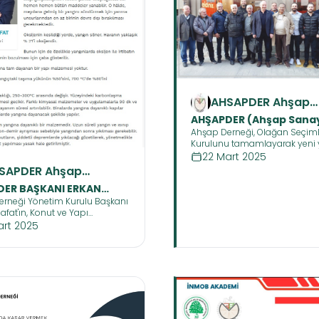
AHSAPDER Ahşap
Sanayicileri ve
AHŞAPDER (Ahşap Sanayi
Profesyonelleri De
Ahşap Derneği, Olağan Seçiml
ve Profesyonelleri Der
Kurulunu tamamlayarak yeni 
Güven Tazeledi
göreve getirdi.
22 Mart 2025
SAPDER Ahşap
ayicileri ve
DER BAŞKANI ERKAN
ofesyonelleri Derneği
rneği Yönetim Kurulu Başkanı
T'IN MART AYI MAKALESİ
afat'ın, Konut ve Yapı
ndeki köşesinde, güncel
art 2025
değerlendirdiği yazısı.