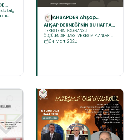
DE
rneği
da bilgi
i mi,
AHSAPDER Ahşap
ma alanı
Sanayicileri ve
AHŞAP DERNEĞİ'NİN BU HAFTAKİ
i
Profesyonelleri Derneği
"KERESTENİN TOLERANSLI
ri
TOPLANTISI "KERESTENİN
ÖLÇÜLENDİRİLMESİ VE KESİM PLANLARI"
TOLERANSLI ÖLÇÜLENDİRİLMESİ
Toplantısı Videosu
04 Mart 2025
VE KESİM PLANLARI" Video