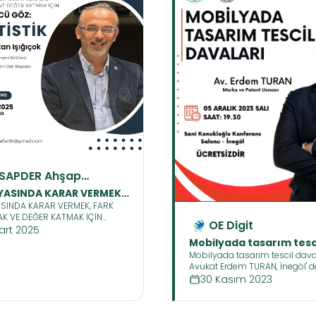
SAPDER Ahşap
ayicileri ve
YASINDA KARAR VERMEK,
ofesyonelleri Derneği
ASINDA KARAR VERMEK, FARK
YARATMAK VE DEĞER
K VE DEĞER KATMAK İÇİN
 İÇİN ÜÇÜNCÜ GÖZ :
OE Digit
ÖZ : İSTATİSTİK TOPLANTIMIZA
art 2025
STİK TOPLANTIMIZA TÜM
LİLERİ BEKLİYORUZ
Mobilyada tasarım tesc
LERİ BEKLİYORUZ
Mobilyada tasarım tescil dava
davaları
Avukat Erdem TURAN, İnegöl' d
Konukoğlu Konferans salonu
30 Kasım 2023