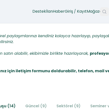
Destek
İlan
Haber
Giriş / Kayıt
Mağaza
A
törel paylaşımlarınızı kendiniz
kolayca hazırlayıp, paylaşab
lirsiniz.
atın alabilir, ekibimizle birlikte hazırlayarak,
profesyo
z için iletişim formunu doldurabilir, telefon, mail v
luşu (14)
Güncel (9)
Sektörel (9)
Seminer v