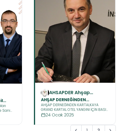
AHSAPDER Ahşap
Sanayicileri ve
AHŞAP DERNEĞİNDEN
il
Profesyonelleri Derneği
AHŞAP DERNEĞİNDEN KARTALKAYA
KARTALKAYA GRAND KARTAL
ları
GRAND KARTAL OTEL YANGINI İÇİN BASIN
e Sani
OTEL YANGINI İÇİN BASIN
AÇIKLAMASI
24 Ocak 2025
nda
AÇIKLAMASI
1
2