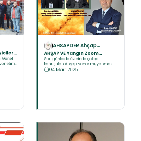
AHSAPDER Ahşap
Sanayicileri ve
cileri
AHŞAP VE Yangın Zoom
rneği
Profesyonelleri Derneği
i Genel
Son günlerde üzerinde çokça
neği)
Toplantısı yayınlandı
yönetimi
konuşulan Ahşap yanar mı, yanmaz
mı, yanmaması için alınması gereken
04 Mart 2025
yöntemler, diğer malzemelerle ilişkileri,
uygulama hataları, teknikler, tecrübeler,
daha neler neler. İlgili Zoom
toplantısına katılamayanlar için :
Vşdeosu