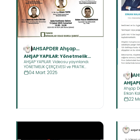
AHSAPDER Ahşap
Sanayicileri ve
AHŞAP YAPILAR: Yönetmelik
Profesyonelleri Derneği
AHŞAP YAPILAR: Videosu yayınlandı.
Çerçevesi ve Pratik
YÖNETMELİK ÇERÇEVESİ ve PRATİK
Uygulamaları Paneli
UYGULAMALARI PANELİ BURSA AKADEMİK
04 Mart 2025
AH
Tamamlandı
ODALARI MİMARLAR ODASI KONFERANS
San
Salonu
AHŞAP
Pr
Ahşap De
KALAFA
Erkan Kal
Gazetesi
22 M
konuları 