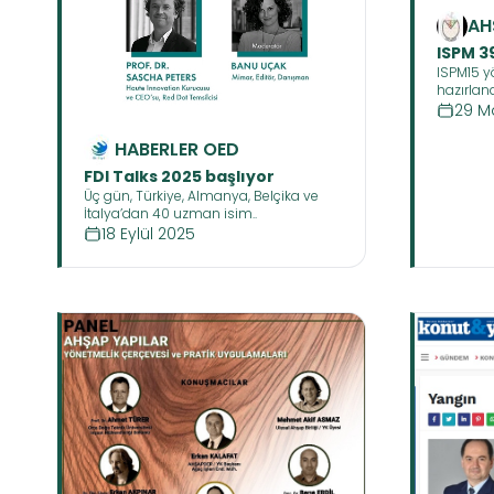
AH
San
ISPM 3
Pr
ISPM15 y
Erkan 
hazırlan
kontrol b
29 M
masif içe
aşaması
HABERLER OED
FDI Talks 2025 başlıyor
Üç gün, Türkiye, Almanya, Belçika ve
İtalya’dan 40 uzman isim..
18 Eylül 2025