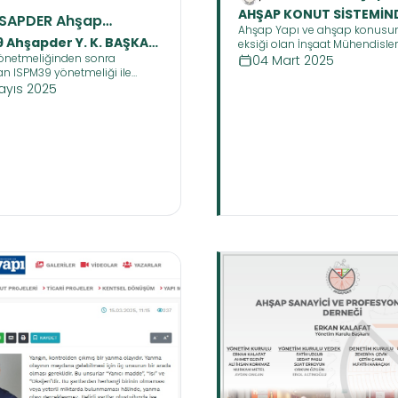
Sanayicileri ve
AHŞAP KONUT SİSTEMİN
SAPDER Ahşap
Profesyonelleri De
Ahşap Yapı ve ahşap konusun
YETKİ KİMDE !!
ayicileri ve
9 Ahşapder Y. K. BAŞKANI
eksiği olan İnşaat Mühendisler
ofesyonelleri Derneği
yoksa tüm eğitimi, işi ve çalış
önetmeliğinden sonra
04 Mart 2025
Kalafat Mayıs makalesi
Ahşap olan Ağaç İşleri Endüstr
an ISPM39 yönetmeliği ile
Mühendisleri ile Orman Endüst
ir adım ileri götürülerek, tüm
ayıs 2025
Mühendisleri mi yetkilidir?
rikli ürünlerin kontrolü
na gelmiş bulunuyor.